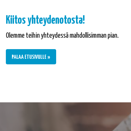
Kiitos yhteydenotosta!
Olemme teihin yhteydessä mahdollisimman pian.
PALAA ETUSIVULLE »