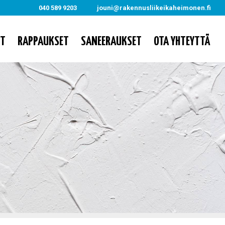
040 589 9203
jouni@rakennusliikeikaheimonen.fi
ET
RAPPAUKSET
SANEERAUKSET
OTA YHTEYTTÄ