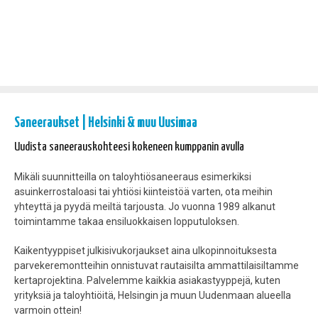
Saneeraukset | Helsinki & muu Uusimaa
Uudista saneerauskohteesi kokeneen kumppanin avulla
Mikäli suunnitteilla on taloyhtiösaneeraus esimerkiksi
asuinkerrostaloasi tai yhtiösi kiinteistöä varten, ota meihin
yhteyttä ja pyydä meiltä tarjousta. Jo vuonna 1989 alkanut
toimintamme takaa ensiluokkaisen lopputuloksen.
Kaikentyyppiset julkisivukorjaukset aina ulkopinnoituksesta
parvekeremontteihin onnistuvat rautaisilta ammattilaisiltamme
kertaprojektina. Palvelemme kaikkia asiakastyyppejä, kuten
yrityksiä ja taloyhtiöitä, Helsingin ja muun Uudenmaan alueella
varmoin ottein!