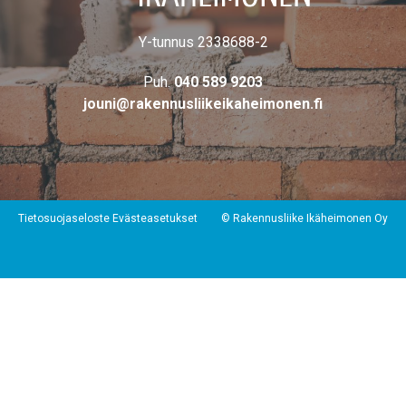
Y-tunnus 2338688-2
Puh.
040 589 9203
jouni@rakennusliikeikaheimonen.fi
Tietosuojaseloste
Evästeasetukset
© Rakennusliike Ikäheimonen Oy