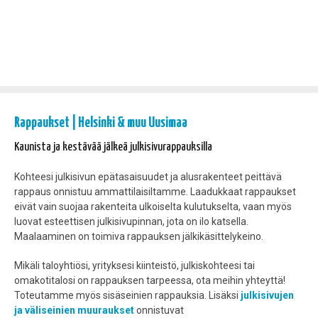
Rappaukset | Helsinki & muu Uusimaa
Kaunista ja kestävää jälkeä julkisivurappauksilla
Kohteesi julkisivun epätasaisuudet ja alusrakenteet peittävä
rappaus onnistuu ammattilaisiltamme. Laadukkaat rappaukset
eivät vain suojaa rakenteita ulkoiselta kulutukselta, vaan myös
luovat esteettisen julkisivupinnan, jota on ilo katsella.
Maalaaminen on toimiva rappauksen jälkikäsittelykeino.
Mikäli taloyhtiösi, yrityksesi kiinteistö, julkiskohteesi tai
omakotitalosi on rappauksen tarpeessa, ota meihin yhteyttä!
Toteutamme myös sisäseinien rappauksia. Lisäksi
julkisivujen
ja väliseinien muuraukset
onnistuvat