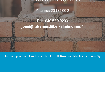
Y-tunnus 2338688-2
Puh.
040 589 9203
jouni@rakennusliikeikaheimonen.fi
Tietosuojaseloste
Evästeasetukset
© Rakennusliike Ikäheimonen Oy